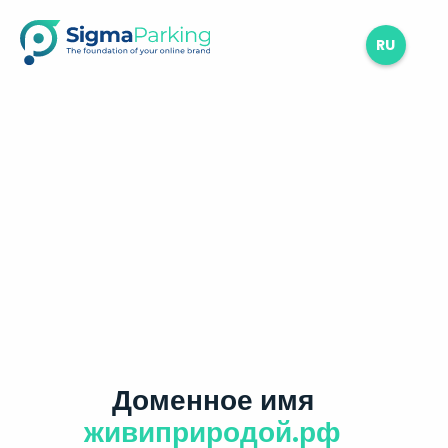
RU
Доменное имя
живиприродой.рф